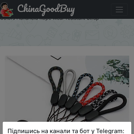
ChinaGoodBuy
Придбати по знижці Mobile Phone Strap Short Lanyard
for Keys ID card Cell phone Universal Hold Lanyards 6
Colors Handheld Rope Wear-resistant Strap
×
Підпишись на канали та бот у Telegram: