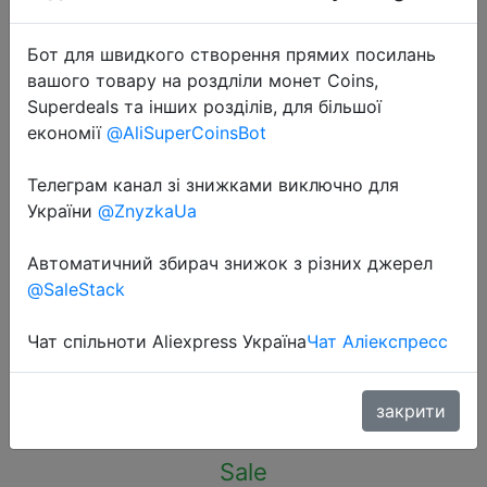
Бот для швидкого створення прямих посилань
вашого товару на роздліли монет Coins,
Superdeals та інших розділів, для більшої
економії
@AliSuperCoinsBot
2022-10-11
Mobile Phone Strap Short Lanyard
Телеграм канал зі знижками виключно для
for Keys ID card Cell phone
України
@ZnyzkaUa
Universal Hold Lanyards 6 Colors
Автоматичний збирач знижок з різних джерел
Handheld Rope Wear-resistant
@SaleStack
Strap
Чат спільноти Aliexpress Україна
Чат Аліекспресс
$0.56
закрити
Sale