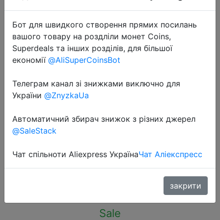
Бот для швидкого створення прямих посилань
вашого товару на роздліли монет Coins,
Superdeals та інших розділів, для більшої
економії
@AliSuperCoinsBot
2022-10-10
Rainbow Metal Spoon Lure
Телеграм канал зі знижками виключно для
5g/9g/13g/18g/21g Saltwater
України
@ZnyzkaUa
Fishing Lure With Feather Sequins
Автоматичний збирач знижок з різних джерел
Noise Sinking Bait For Carp Fishing
@SaleStack
Bait
Чат спільноти Aliexpress Україна
Чат Аліекспресс
$0.95
закрити
Sale