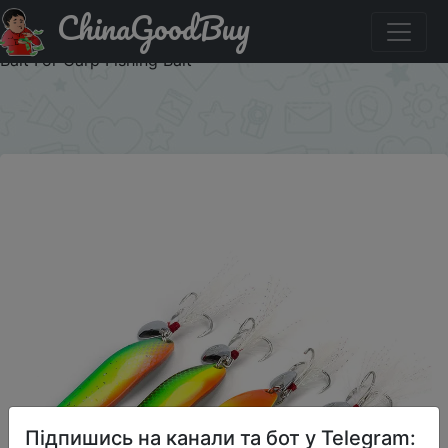
ChinaGoodBuy
Акція на Rainbow Metal Spoon Lure 5g/9g/13g/18g/21g
Saltwater Fishing Lure With Feather Sequins Noise Sinking
Bait For Carp Fishing Bait
×
Підпишись на канали та бот у Telegram: