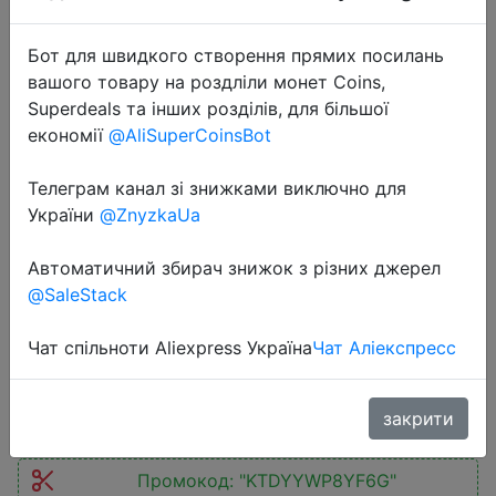
Бот для швидкого створення прямих посилань
вашого товару на роздліли монет Coins,
Superdeals та інших розділів, для більшої
економії
@AliSuperCoinsBot
2022-10-09
HIKEUP Four-season Men Hiking
Телеграм канал зі знижками виключно для
Mesh Trekking Sneakers Breathable
України
@ZnyzkaUa
Durable Wearable Mountain
Автоматичний збирач знижок з різних джерел
Climbing Trail Jogging Outdoor
@SaleStack
Shoes
Чат спільноти Aliexpress Україна
Чат Аліекспресс
$27.86
закрити
Промокод:
"KTDYYWP8YF6G"