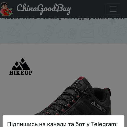
ChinaGoodBuy
Код на знижку KTDYYWP8YF6G HIKEUP Four-season Men
Hiking Mesh Trekking Sneakers Breathable Durable
Wearable Mountain Climbing Trail Jogging Outdoor Shoes
×
Підпишись на канали та бот у Telegram: