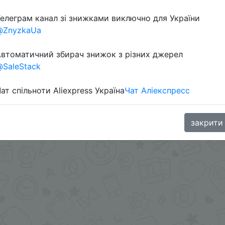
Перейти 
елеграм канал зі знижками виключно для України
@ZnyzkaUa
втоматичний збирач знижок з різних джерел
SaleStack
ат спільноти Aliexpress Україна
Чат Аліекспресс
.me/%2B8jHVizJO6XY3M2Qy
закрити