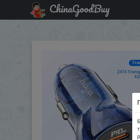
ChinaGoodBuy
Придбати по знижці 17N8F9YXIWIQ HOCO Transparent PD 
Charger
Б
т
р