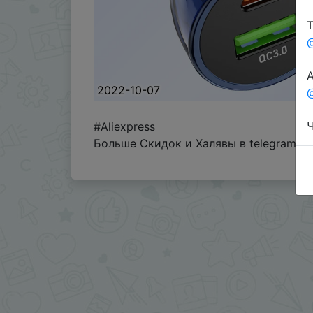
Т
А
2022-10-07
@
Ч
#Aliexpress
Больше Скидок и Халявы в telegram
t