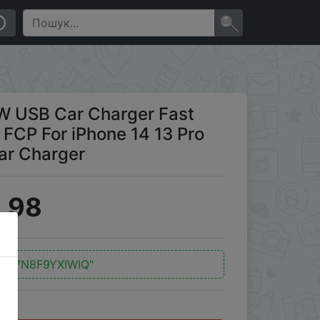
For iPhone 14 13 Pro Max PD Type C Charger Car
×
 USB Car Charger Fast
FCP For iPhone 14 13 Pro
ar Charger
.98
:
"17N8F9YXIWIQ"