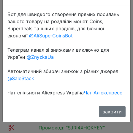
Бот для швидкого створення прямих посилань
вашого товару на роздліли монет Coins,
Superdeals та інших розділів, для більшої
економії
@AliSuperCoinsBot
2022-10-07
Телеграм канал зі знижками виключно для
Essager USB Type C Fast Charger
України
@ZnyzkaUa
30W QC PD 3.0 Dual Port Mini
Автоматичний збирач знижок з різних джерел
Portable Adapter For IPhone 14 13
@SaleStack
12 IPad Xiaomi Fast Wall Chargers
Чат спільноти Aliexpress Україна
Чат Аліекспресс
$6.99
закрити
Промокод:
"SJRI4XHQKYEY"