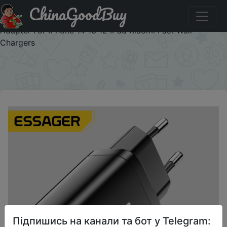
ChinaGoodBuy
Придбати по знижці SJRI4XHQKYEY Essager USB Type C
Fast Charger 30W QC PD 3.0 Dual Port Mini Portable
Adapter For IPhone 14 13 12 IPad Xiaomi Fast Wall
Chargers
×
Підпишись на канали та бот у Telegram: