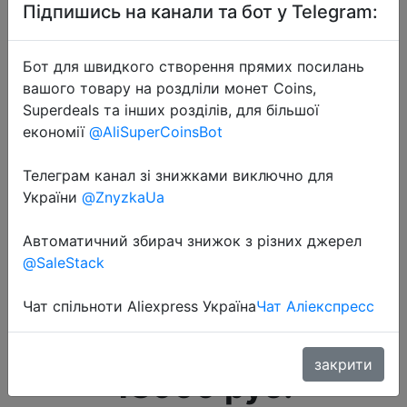
Підпишись на канали та бот у Telegram:
Бот для швидкого створення прямих посилань
вашого товару на роздліли монет Coins,
Superdeals та інших розділів, для більшої
економії
@AliSuperCoinsBot
Телеграм канал зі знижками виключно для
України
@ZnyzkaUa
Автоматичний збирач знижок з різних джерел
@SaleStack
2022-10-06
Смартфон Infinix ZERO X PRO 8/256
Чат спільноти Aliexpress Україна
Чат Аліекспресс
ГБ, nebula black
закрити
18999 руб.