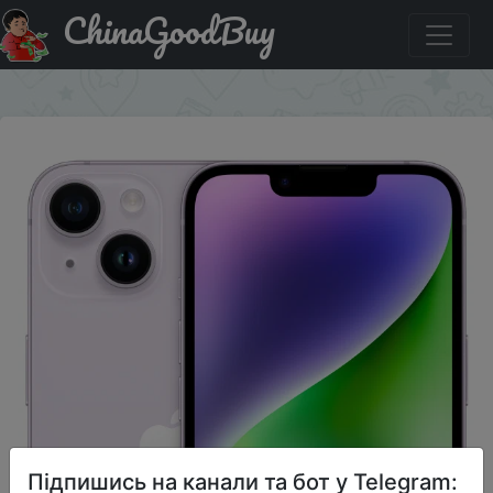
ChinaGoodBuy
Акція на Смартфон Apple iPhone 14 128 ГБ, фиолетовый
×
Підпишись на канали та бот у Telegram: