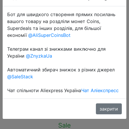
Бот для швидкого створення прямих посилань
вашого товару на роздліли монет Coins,
Superdeals та інших розділів, для більшої
економії
@AliSuperCoinsBot
Телеграм канал зі знижками виключно для
України
@ZnyzkaUa
2022-10-06
Автоматичний збирач знижок з різних джерел
Смартфон Apple iPhone 14 128 ГБ,
@SaleStack
фиолетовый
Чат спільноти Aliexpress Україна
Чат Аліекспресс
60970 руб.
закрити
Sale