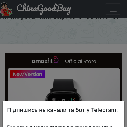
ChinaGoodBuy
Код на знижку CQQHESQKPEN3 [New Version] Amazfit
GTS 2 mini Smartwatch 68+Sports Modes Sleep
Monitoring Smart Watch Zepp App For Android For iOS
×
Підпишись на канали та бот у Telegram:
Бот для швидкого створення прямих посилань