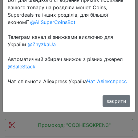
вашого товару на роздліли монет Coins,
Superdeals та інших розділів, для більшої
економії
@AliSuperCoinsBot
Телеграм канал зі знижками виключно для
2022-10-05
України
@ZnyzkaUa
[New Version] Amazfit GTS 2 mini
Smartwatch 68+Sports Modes
Автоматичний збирач знижок з різних джерел
@SaleStack
Sleep Monitoring Smart Watch Zepp
App For Android For iOS
Чат спільноти Aliexpress Україна
Чат Аліекспресс
$67.57
закрити
Промокод:
"CQQHESQKPEN3"