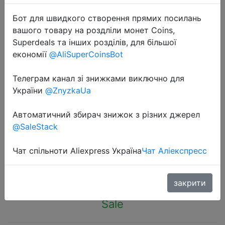
Бот для швидкого створення прямих посилань
вашого товару на роздліли монет Coins,
Superdeals та інших розділів, для більшої
економії
@AliSuperCoinsBot
2022-10-05
Телеграм канал зі знижками виключно для
Warm Plush Thick Warm Baby
України
@ZnyzkaUa
Gloves Winter Plus Velvet Mittens
Children Kid Coral Fleece Full Finger
Автоматичний збирач знижок з різних джерел
Gloves For 1-4Y Kids Gloves
@SaleStack
Чат спільноти Aliexpress Україна
Чат Аліекспресс
$1.15
закрити
Sale