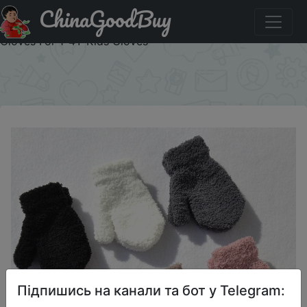
ChinaGoodBuy
Знижка на Warm Plush Thick Warm Baby Gloves Winter
Plus Velvet Mittens Children Kid Coral Fleece Full Finger
Gloves For 1-4Y Kids Gloves
×
Підпишись на канали та бот у Telegram: