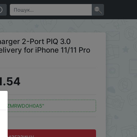
ivery for iPhone 11/11 Pro for iPhone 12 for xiaomi
×
arger 2-Port PIQ 3.0
livery for iPhone 11/11 Pro
1.54
"RVZMRWDOH0A5"
до магазину