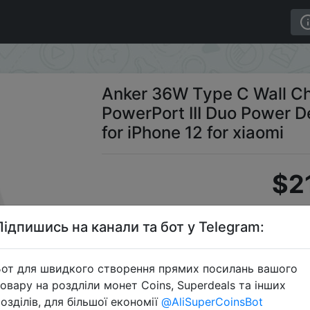
all Charger 2-Port PIQ 3.0 PowerPort III Duo Power Del
Anker 36W Type C Wall Ch
PowerPort III Duo Power De
for iPhone 12 for xiaomi
$2
Підпишись на канали та бот у Telegram:
Промокод:
от для швидкого створення прямих посилань вашого
овару на роздліли монет Coins, Superdeals та інших
озділів, для більшої економії
@AliSuperCoinsBot
Перейти 