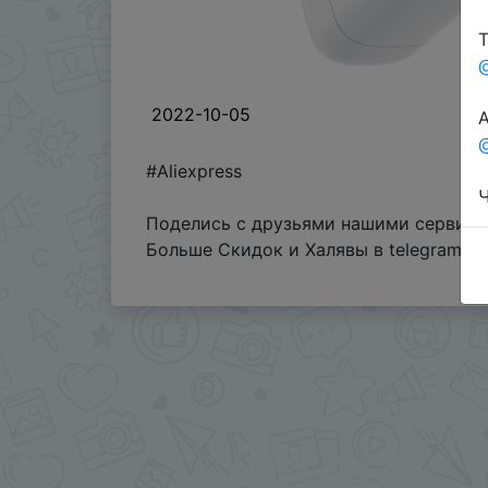
Т
2022-10-05
А
@
#Aliexpress
Ч
Поделись с друзьями нашими сервисам
Больше Скидок и Халявы в telegram
t