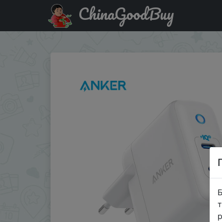
ChinaGoodBuy
Паридбати з промокодом RVZMRWDOH0A5 Anker 36W Type C W
Б
т
р