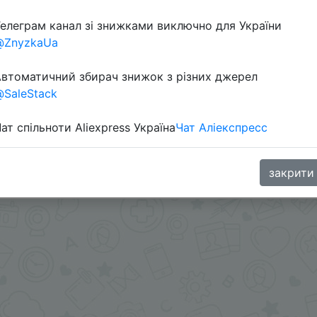
елеграм канал зі знижками виключно для України
@ZnyzkaUa
втоматичний збирач знижок з різних джерел
SaleStack
ат спільноти Aliexpress Україна
Чат Аліекспресс
и - @Skidkovozik - Отправить другу
.me/%2B8jHVizJO6XY3M2Qy
закрити