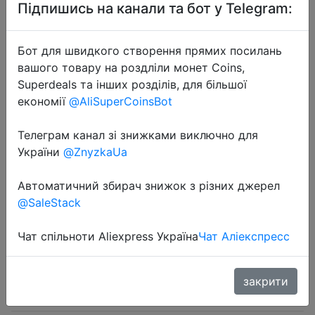
Підпишись на канали та бот у Telegram:
Бот для швидкого створення прямих посилань
вашого товару на роздліли монет Coins,
Superdeals та інших розділів, для більшої
2022-10-04
економії
@AliSuperCoinsBot
Auto Music Pickup Led Lights App
Control Rgb Neon Sound Sensing
Телеграм канал зі знижками виключно для
України
@ZnyzkaUa
Lamp For Bmw F10 Peugeot 206
Tesla Golf 6 7 A5 Car Accessories
Автоматичний збирач знижок з різних джерел
@SaleStack
$9.5
Чат спільноти Aliexpress Україна
Чат Аліекспресс
закрити
Sale