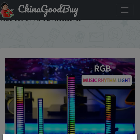
ChinaGoodBuy
Придбати Auto Music Pickup Led Lights App Control Rgb
Neon Sound Sensing Lamp For Bmw F10 Peugeot 206
Tesla Golf 6 7 A5 Car Accessories
×