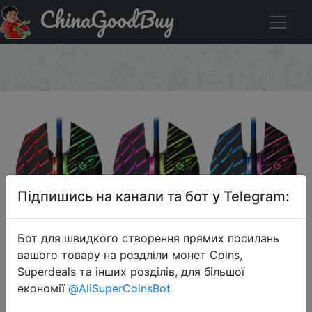
ChinaGoodBuy
Промокод на знижку PROMO10 Мышь игровая
DEFENDER Dark Agent GM-590L 6 кнопок,12800dpi, USB
×
Підпишись на канали та бот у Telegram:
Бот для швидкого створення прямих посилань
вашого товару на роздліли монет Coins,
Superdeals та інших розділів, для більшої
2022-10-03
економії
@AliSuperCoinsBot
Мышь игровая DEFENDER Dark