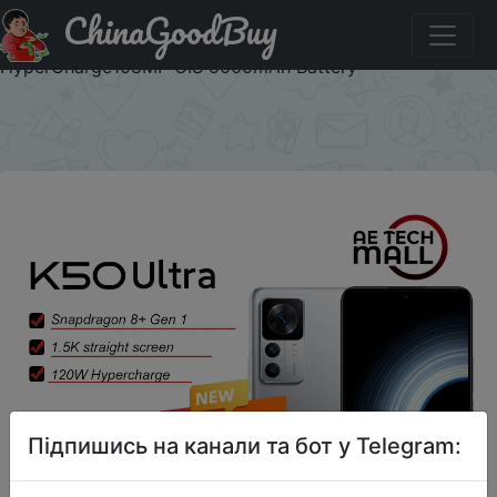
ChinaGoodBuy
Акція на Original Xiaomi Redmi K50 Ultra 5G Smartphone
1.5k Direct Screen Snapdragon 8+ Gen 1 ,120W
HyperCharge108MP OIS 5000mAh Battery
×
Підпишись на канали та бот у Telegram: