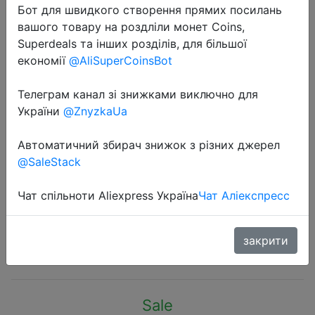
Бот для швидкого створення прямих посилань
вашого товару на роздліли монет Coins,
Superdeals та інших розділів, для більшої
економії
@AliSuperCoinsBot
Телеграм канал зі знижками виключно для
2022-10-03
України
@ZnyzkaUa
Original Xiaomi Redmi K50 Ultra 5G
Smartphone 1.5k Direct Screen
Автоматичний збирач знижок з різних джерел
Snapdragon 8+ Gen 1 ,120W
@SaleStack
HyperCharge108MP OIS 5000mAh
Battery
Чат спільноти Aliexpress Україна
Чат Аліекспресс
закрити
$486.99
Sale