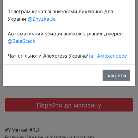
2022-10-01
Телеграм канал зі знижками виключно для
Миксер ручной VIXTER VHM-5230
України
@ZnyzkaUa
550Вт + набор мерных ложек
Автоматичний збирач знижок з різних джерел
@SaleStack
999 руб.
Чат спільноти Aliexpress Україна
Чат Аліекспресс
Sale
закрити
Перейти до магазину
#YMarket #RU
Больше Скидок и Халявы в telegram