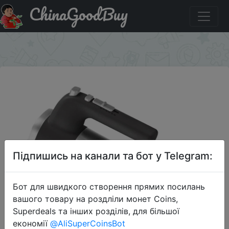
ChinaGoodBuy
Придбати по акціи Миксер ручной VIXTER VHM-5230
550Вт + набор мерных ложек
×
Підпишись на канали та бот у Telegram:
Бот для швидкого створення прямих посилань
вашого товару на роздліли монет Coins,
Superdeals та інших розділів, для більшої
економії
@AliSuperCoinsBot