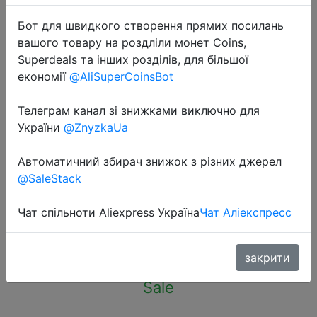
Бот для швидкого створення прямих посилань
вашого товару на роздліли монет Coins,
Superdeals та інших розділів, для більшої
економії
@AliSuperCoinsBot
2022-10-01
Телеграм канал зі знижками виключно для
for AirPods Pro Protective Case
України
@ZnyzkaUa
Silicone New Solid Color Apple
Bluetooth Headset Soft Case
Автоматичний збирач знижок з різних джерел
Protective Cover
@SaleStack
Чат спільноти Aliexpress Україна
Чат Аліекспресс
$1.28
закрити
Sale