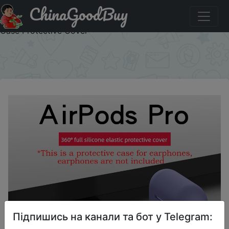
ChinaGoodBuy
Придбати по знижці for AirPods Pro Protective Case
Silicone New Solid Color Apple Bluetooth Headset Soft
Case Protective Cover
×
Підпишись на канали та бот у Telegram: