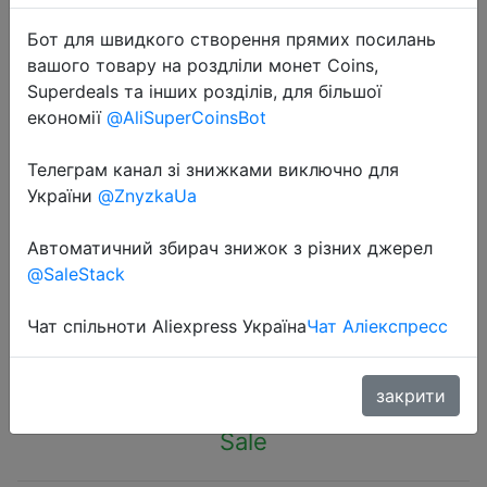
Бот для швидкого створення прямих посилань
вашого товару на роздліли монет Coins,
Superdeals та інших розділів, для більшої
економії
@AliSuperCoinsBot
2022-10-01
Телеграм канал зі знижками виключно для
Car Temporary Parking Card Phone
України
@ZnyzkaUa
Number Card Plate Telephone
Number Car Park Stop Automobile
Автоматичний збирач знижок з різних джерел
Accessories Car-styling 13x2.5cm
@SaleStack
Чат спільноти Aliexpress Україна
Чат Аліекспресс
76 руб.
закрити
Sale