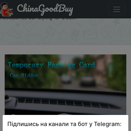
ChinaGoodBuy
Знижка на Car Temporary Parking Card Phone Number
Card Plate Telephone Number Car Park Stop Automobile
Accessories Car-styling 13x2.5cm
×
Підпишись на канали та бот у Telegram: