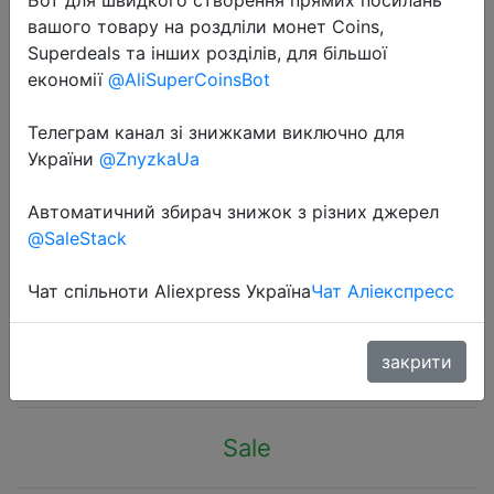
вашого товару на роздліли монет Coins,
Superdeals та інших розділів, для більшої
економії
@AliSuperCoinsBot
Телеграм канал зі знижками виключно для
2022-09-29
України
@ZnyzkaUa
Youpin HUIZUO Smart Induction
Magnetic Night Light Bar Track
Автоматичний збирач знижок з різних джерел
@SaleStack
Light Motion Sensing Light Induction
Long Term Lighting Ultra-thin
Чат спільноти Aliexpress Україна
Чат Аліекспресс
$10.56
закрити
Sale