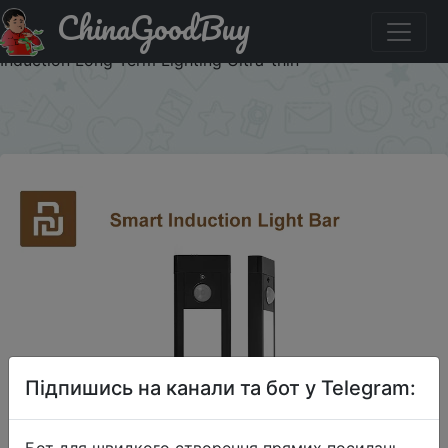
ChinaGoodBuy
Придбати по знижці Youpin HUIZUO Smart Induction
Magnetic Night Light Bar Track Light Motion Sensing Light
Induction Long Term Lighting Ultra-thin
×
Підпишись на канали та бот у Telegram:
Бот для швидкого створення прямих посилань