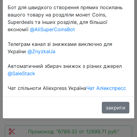
Бот для швидкого створення прямих посилань
вашого товару на роздліли монет Coins,
Superdeals та інших розділів, для більшої
економії
@AliSuperCoinsBot
Телеграм канал зі знижками виключно для
2022-09-29
України
@ZnyzkaUa
World Premiere IMILAB Smart Video
Doorbell 5200mAh Security Camera
Автоматичний збирач знижок з різних джерел
@SaleStack
Accurate Human Detection Local
Storag Instant Alert 2.5k
Чат спільноти Aliexpress Україна
Чат Аліекспресс
6788 руб.
закрити
Промокод:
"6789.32 от 12899.71 руб."