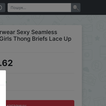
Up Letter Print ropa de mujer
×
erwear Sexy Seamless
Girls Thong Briefs Lace Up
.62
ale
до магазину