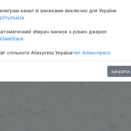
елеграм канал зі знижками виключно для України
@ZnyzkaUa
втоматичний збирач знижок з різних джерел
SaleStack
ат спільноти Aliexpress Україна
Чат Аліекспресс
.me/%2B8jHVizJO6XY3M2Qy
закрити