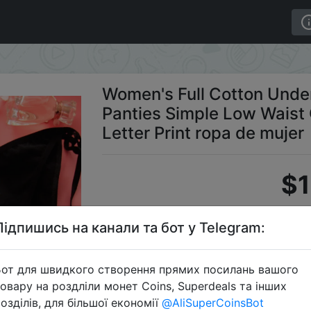
amless Panties Simple Low Waist Girls Thong Briefs Lace 
Women's Full Cotton Und
Panties Simple Low Waist 
Letter Print ropa de mujer
$1
Підпишись на канали та бот у Telegram:
S
от для швидкого створення прямих посилань вашого
овару на роздліли монет Coins, Superdeals та інших
озділів, для більшої економії
@AliSuperCoinsBot
Перейти 