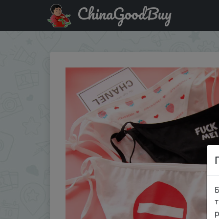
ChinaGoodBuy
Придбати по акціи Women's Full Cotton Underwear Sexy Se
Б
т
р