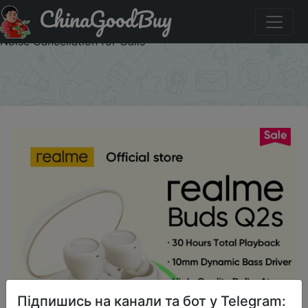
ChinaGoodBuy
Знижка на realme Buds Q2s Bluetooth Headphones 30
Hours Total Playback 10mm Dynamic Bass Driver AI ENC
Noise Cancellation for Calls
×
Підпишись на канали та бот у Telegram: