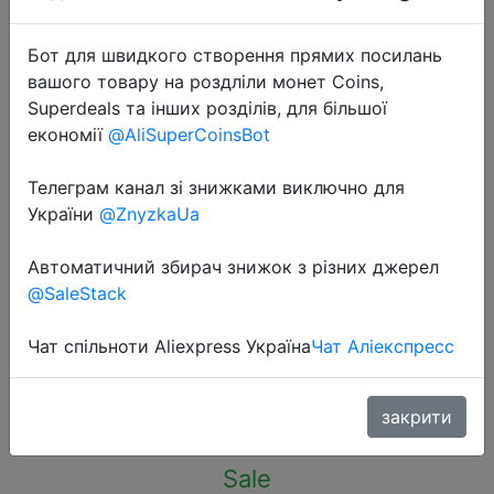
Бот для швидкого створення прямих посилань
вашого товару на роздліли монет Coins,
Superdeals та інших розділів, для більшої
економії
@AliSuperCoinsBot
2022-09-27
realme Buds Q2s Bluetooth
Телеграм канал зі знижками виключно для
Headphones 30 Hours Total
України
@ZnyzkaUa
Playback 10mm Dynamic Bass
Автоматичний збирач знижок з різних джерел
Driver AI ENC Noise Cancellation for
@SaleStack
Calls
Чат спільноти Aliexpress Україна
Чат Аліекспресс
$23.9
закрити
Sale