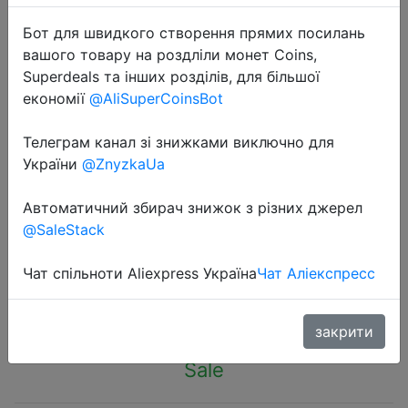
Бот для швидкого створення прямих посилань
вашого товару на роздліли монет Coins,
Superdeals та інших розділів, для більшої
економії
@AliSuperCoinsBot
2022-09-27
Телеграм канал зі знижками виключно для
Cute Plush Bear Pendant Necklace
України
@ZnyzkaUa
for Girls Women Korean Fashion
Bear Long Sweater Neck Chain
Автоматичний збирач знижок з різних джерел
Necklaces Collar Jewelry
@SaleStack
Чат спільноти Aliexpress Україна
Чат Аліекспресс
$0.88
закрити
Sale