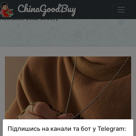
ChinaGoodBuy
Акція на Cute Plush Bear Pendant Necklace for Girls
Women Korean Fashion Bear Long Sweater Neck Chain
Necklaces Collar Jewelry
×
Підпишись на канали та бот у Telegram: