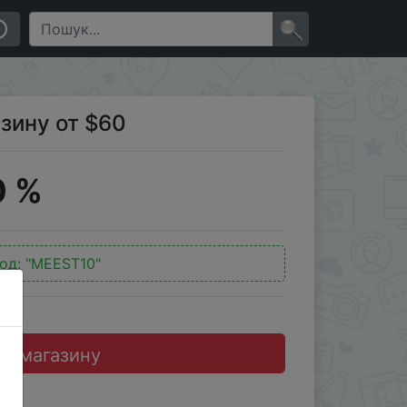
×
рзину от $60
0 %
од:
"MEEST10"
до магазину