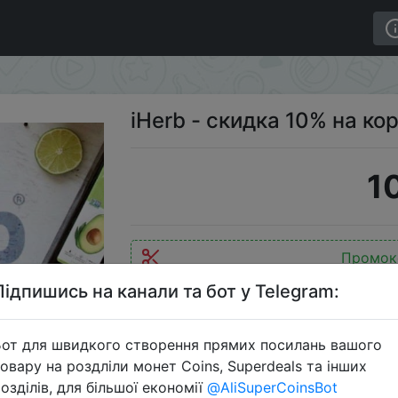
зину от $60
iHerb - cкидка 10% на ко
1
Промок
Підпишись на канали та бот у Telegram:
от для швидкого створення прямих посилань вашого
Перейти 
овару на роздліли монет Coins, Superdeals та інших
озділів, для більшої економії
@AliSuperCoinsBot