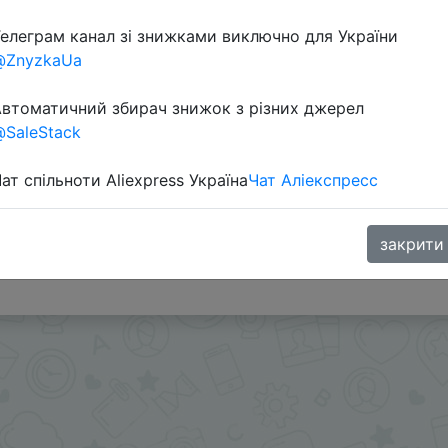
елеграм канал зі знижками виключно для України
@ZnyzkaUa
я первую покупку и 5% для остальных - ABM7009
втоматичний збирач знижок з різних джерел
9 потом MEEST10
SaleStack
рзину:
go.chinagb.ru/60JnX
ат спільноти Aliexpress Україна
Чат Аліекспресс
ромокод 22NEW который дает скидку 22% на первую п
рзину:
go.chinagb.ru/OYirq
закрити
.me/%2B8jHVizJO6XY3M2Qy