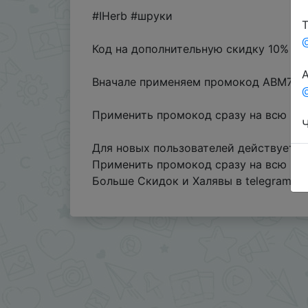
#IHerb #шруки
Т
Код на дополнительную скидку 10% дл
А
Вначале применяем промокод ABM700
@
Применить промокод сразу на всю ко
Ч
Для новых пользователей действует п
Применить промокод сразу на всю ко
Больше Скидок и Халявы в telegram
t