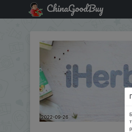
ChinaGoodBuy
Придбати по знижці MEEST10 iHerb - cкидка 10% на кор
Б
2022-09-26
т
р