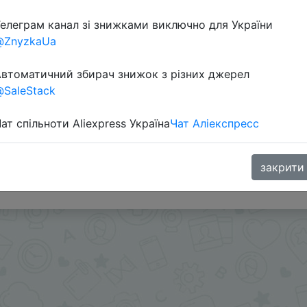
елеграм канал зі знижками виключно для України
@ZnyzkaUa
втоматичний збирач знижок з різних джерел
SaleStack
ат спільноти Aliexpress Україна
Чат Аліекспресс
закрити
.me/%2B8jHVizJO6XY3M2Qy