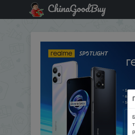
ChinaGoodBuy
Акція на [New Arrival] realme 9 5G Smartphone Snapdrag
Б
т
р