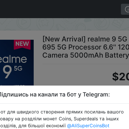
on 695 5G Processor 6.6'' 120Hz Display 50MP AI Triple
[New Arrival] realme 9 5
695 5G Processor 6.6'' 12
Camera 5000mAh Batter
$2
Підпишись на канали та бот у Telegram:
S
от для швидкого створення прямих посилань вашого
овару на роздліли монет Coins, Superdeals та інших
озділів, для більшої економії
@AliSuperCoinsBot
Перейти 