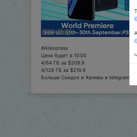
Т
2022-09-26
А
@
#Aliexpress
Ч
Цена будет в 10:00
4/64 ГБ за $209.9
4/128 ГБ за $219.9
Больше Скидок и Халявы в telegram
t