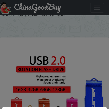
ChinaGoodBuy
Акція на JASTER Rotatable USB Flash Drives 64GB Mini
Metal Memory Stick 32GB Red Creative Gift Pen Drive
16GB Free Key Chain Pendrive 8GB
×