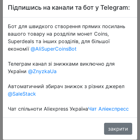
Підпишись на канали та бот у Telegram:
Бот для швидкого створення прямих посилань
вашого товару на роздліли монет Coins,
Superdeals та інших розділів, для більшої
2022-09-25
економії
@AliSuperCoinsBot
JASTER Rotatable USB Flash Drives
64GB Mini Metal Memory Stick
Телеграм канал зі знижками виключно для
32GB Red Creative Gift Pen Drive
України
@ZnyzkaUa
16GB Free Key Chain Pendrive 8GB
Автоматичний збирач знижок з різних джерел
@SaleStack
$2.33
Чат спільноти Aliexpress Україна
Чат Аліекспресс
Sale
закрити