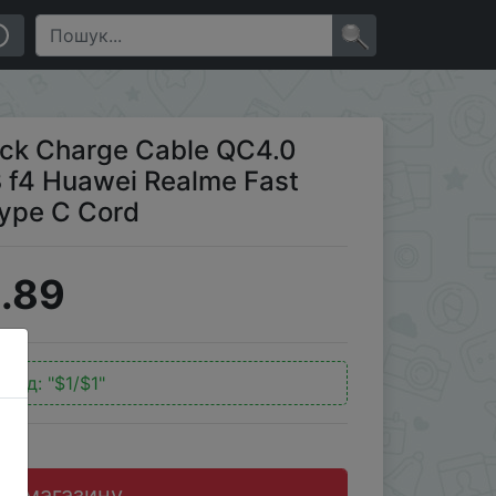
lme Fast Charging Charger Cable Type C Cord
×
ick Charge Cable QC4.0
3 f4 Huawei Realme Fast
Type C Cord
.89
окод:
"$1/$1"
до магазину