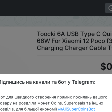
ge Cable QC4.0 66W For Xiaomi 12 Poco f3 f4 Huawei Rea
Toocki 6A USB Type C Qu
66W For Xiaomi 12 Poco f
Charging Charger Cable 
$0
Підпишись на канали та бот у Telegram:
Пром
от для швидкого створення прямих посилань вашого
овару на роздліли монет Coins, Superdeals та інших
озділів, для більшої економії
@AliSuperCoinsBot
Перейти 