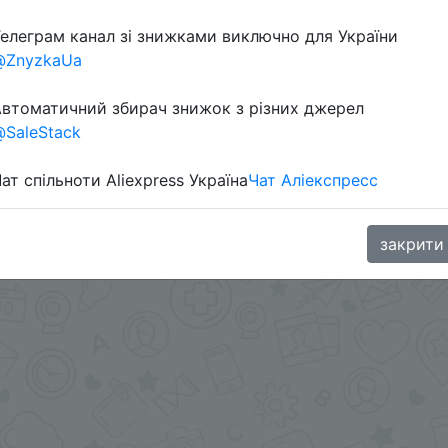
елеграм канал зі знижками виключно для України
@ZnyzkaUa
втоматичний збирач знижок з різних джерел
SaleStack
ат спільноти Aliexpress Україна
Чат Аліекспресс
.me/%2B8jHVizJO6XY3M2Qy
закрити