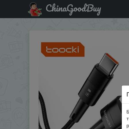
ChinaGoodBuy
Купити по знижці $1/$1 Toocki 6A USB Type C Quick Char
Б
т
р