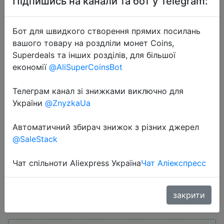
Підпишись на канали та бот у Telegram:
Бот для швидкого створення прямих посилань
вашого товару на роздліли монет Coins,
Superdeals та інших розділів, для більшої
економії
@AliSuperCoinsBot
2022-09-24
Телеграм канал зі знижками виключно для
SCVCN Photochromic Sunglasses
України
@ZnyzkaUa
for Men Cycling Glasses Mountain
Bike Road Bicycle Eyewear Pock
Автоматичний збирач знижок з різних джерел
Cycle Goggles UV400 Polarized
@SaleStack
MTB
Чат спільноти Aliexpress Україна
Чат Аліекспресс
$2.99
закрити