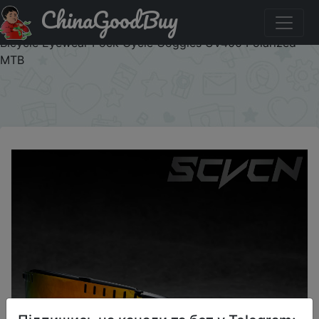
ChinaGoodBuy
Купити по знижці J14X1GFH6IJ3 SCVCN Photochromic
Sunglasses for Men Cycling Glasses Mountain Bike Road
Bicycle Eyewear Pock Cycle Goggles UV400 Polarized
MTB
×