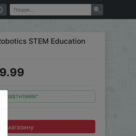
×
 Robotics STEM Education
9.99
д:
"GB$TH19RRK"
до магазину