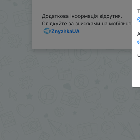
Т
Додаткова інформація відсутня.
Слідкуйте за знижками на мобільному, 
ZnyzhkaUA
А
@
Ч