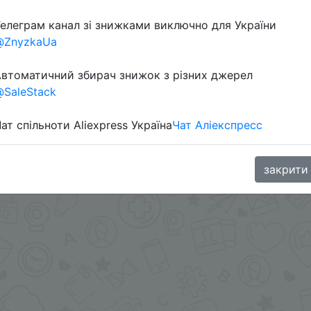
елеграм канал зі знижками виключно для України
@ZnyzkaUa
в телеграм каналі:
втоматичний збирач знижок з різних джерел
SaleStack
ат спільноти Aliexpress Україна
Чат Аліекспресс
закрити