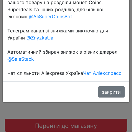
вашого товару на роздліли монет Coins,
Superdeals та інших розділів, для більшої
економії
@AliSuperCoinsBot
Телеграм канал зі знижками виключно для
2022-09-22
України
@ZnyzkaUa
World Premiere, Cubot P60, Android
12 Smartphone, 6.517"
Автоматичний збирач знижок з різних джерел
@SaleStack
$88
Чат спільноти Aliexpress Україна
Чат Аліекспресс
закрити
Промокод:
"JR6TVL6CJTOZ"
Перейти до магазину