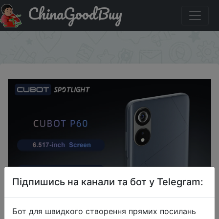
ChinaGoodBuy
Купити по знижці JR6TVL6CJTOZ World Premiere, Cubot
P60, Android 12 Smartphone, 6.517"
×
Підпишись на канали та бот у Telegram:
Бот для швидкого створення прямих посилань