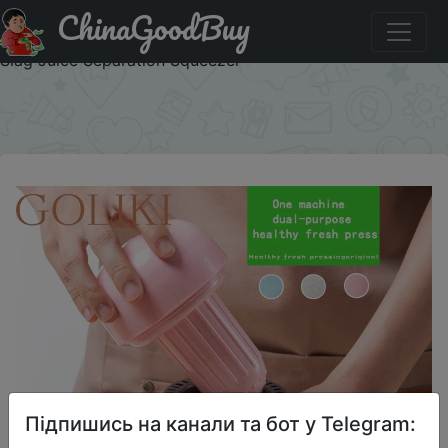
ChinaGoodBuy
Придбати по акціи Manual Juicer Cup Portable Various
Fruit Household Kitchen Accessories Orange Lemon Juicer
Slag Juice Separation Squeezer
×
Підпишись на канали та бот у Telegram: