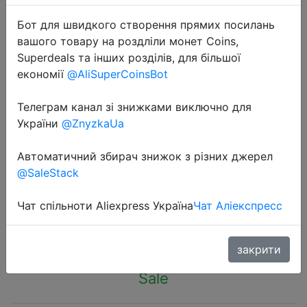
Бот для швидкого створення прямих посилань
вашого товару на роздліли монет Coins,
Superdeals та інших розділів, для більшої
економії
@AliSuperCoinsBot
2022-09-22
Телеграм канал зі знижками виключно для
Manual Juicer Cup Portable Various
України
@ZnyzkaUa
Fruit Household Kitchen
Accessories Orange Lemon Juicer
Автоматичний збирач знижок з різних джерел
Slag Juice Separation Squeezer
@SaleStack
Чат спільноти Aliexpress Україна
Чат Аліекспресс
$5.77
закрити
Sale