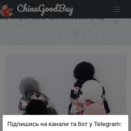
ChinaGoodBuy
Промокод на знижку $2/2 Cartoon Baby Hat Autumn
Winter Hats For Kids Unicorn Embroidery Cute Hat Girl
Boy Pompom Beanie Warm Knitted Bonnet Cap
×
Підпишись на канали та бот у Telegram: