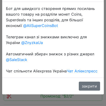
Бот для швидкого створення прямих посилань
вашого товару на роздліли монет Coins,
Superdeals та інших розділів, для більшої
економії
@AliSuperCoinsBot
2022-09-22
Телеграм канал зі знижками виключно для
Cartoon Baby Hat Autumn Winter
України
@ZnyzkaUa
Hats For Kids Unicorn Embroidery
Cute Hat Girl Boy Pompom Beanie
Автоматичний збирач знижок з різних джерел
Warm Knitted Bonnet Cap
@SaleStack
Чат спільноти Aliexpress Україна
Чат Аліекспресс
$2.55
закрити
Промокод:
"$2/2"