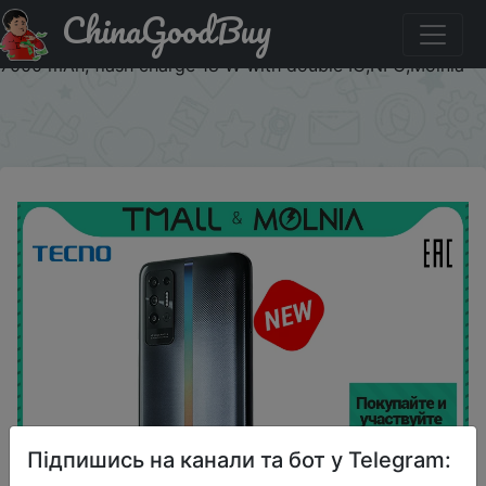
ChinaGoodBuy
Промокод на знижку 1989/14500 руб. Smartphone
Tecno Pova 2 4 + 64GB, Helio G85, rechargeable battery
7000 mAh, flash charge 18 W with double IC,NFC,Molnia
×
Підпишись на канали та бот у Telegram: