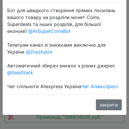
Бот для швидкого створення прямих посилань
вашого товару на роздліли монет Coins,
Superdeals та інших розділів, для більшої
економії
@AliSuperCoinsBot
2022-09-22
Телеграм канал зі знижками виключно для
Smartphone Tecno Pova 2 4 +
України
@ZnyzkaUa
64GB, Helio G85, rechargeable
battery 7000 mAh, flash charge 18
Автоматичний збирач знижок з різних джерел
W with double IC,NFC,Molnia
@SaleStack
Чат спільноти Aliexpress Україна
Чат Аліекспресс
12590 руб.
закрити
Промокод:
"1989/14500 руб."