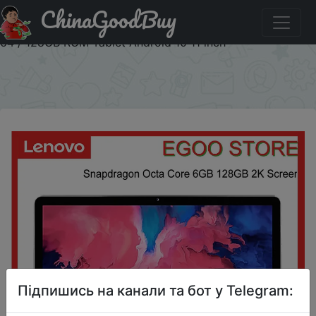
ChinaGoodBuy
Код на знижку 9SEPT24 Global Firmware Lenovo Xiaoxin
Pad P11 Or K11 WIFI Snapdragon Octa Core 4 / 6GB RAM
64 / 128GB ROM Tablet Android 10 11 inch
×
Підпишись на канали та бот у Telegram: