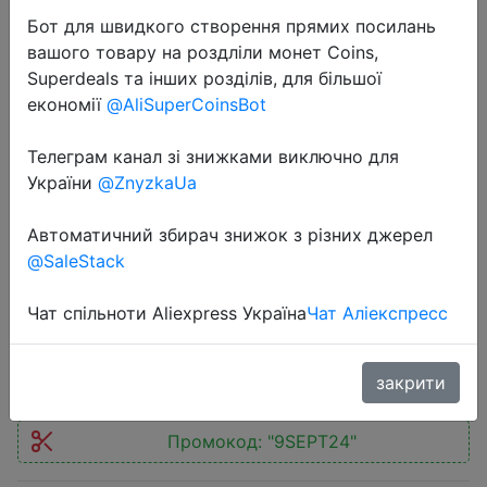
Бот для швидкого створення прямих посилань
вашого товару на роздліли монет Coins,
Superdeals та інших розділів, для більшої
економії
@AliSuperCoinsBot
2022-09-20
Телеграм канал зі знижками виключно для
Global Firmware Lenovo Xiaoxin Pad
України
@ZnyzkaUa
P11 Or K11 WIFI Snapdragon Octa
Автоматичний збирач знижок з різних джерел
Core 4 / 6GB RAM 64 / 128GB ROM
@SaleStack
Tablet Android 10 11 inch
Чат спільноти Aliexpress Україна
Чат Аліекспресс
$180.62
закрити
Промокод:
"9SEPT24"