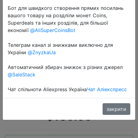
Бот для швидкого створення прямих посилань
вашого товару на роздліли монет Coins,
Superdeals та інших розділів, для більшої
економії
@AliSuperCoinsBot
Телеграм канал зі знижками виключно для
2022-09-20
України
@ZnyzkaUa
ILIFE V7s Plus Robot Vacuum
Cleaner Sweep and Wet Mopping
Автоматичний збирач знижок з різних джерел
@SaleStack
Floors & Carpet Run 120mins Auto
Reharge,Appliances,Household Tool
Чат спільноти Aliexpress Україна
Чат Аліекспресс
Dust
закрити
$109.99