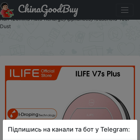
ChinaGoodBuy
Паридбати з промокодом 919V7S ILIFE V7s Plus Robot
Vacuum Cleaner Sweep and Wet Mopping Floors & Carpet
Run 120mins Auto Reharge,Appliances,Household Tool
Dust
×
Підпишись на канали та бот у Telegram: