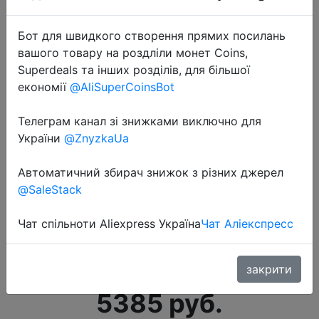
Бот для швидкого створення прямих посилань
вашого товару на роздліли монет Coins,
Superdeals та інших розділів, для більшої
економії
@AliSuperCoinsBot
Телеграм канал зі знижками виключно для
України
@ZnyzkaUa
Автоматичний збирач знижок з різних джерел
@SaleStack
2022-09-19
Чат спільноти Aliexpress Україна
Чат Аліекспресс
Кофеварка рожковая De'Longhi
Stilosa EC230.BK
закрити
5385 руб.