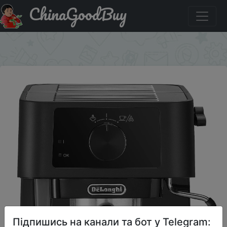
ChinaGoodBuy
Купити по знижці V1KB45RH Кофеварка рожковая
De'Longhi Stilosa EC230.BK
×
Підпишись на канали та бот у Telegram: