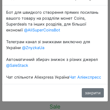
Бот для швидкого створення прямих посилань
вашого товару на роздліли монет Coins,
Superdeals та інших розділів, для більшої
економії
@AliSuperCoinsBot
2022-09-19
Car Clip Seat Back Hook Portable
Телеграм канал зі знижками виключно для
Storage Hanger Rack For Geely
України
@ZnyzkaUa
Atlas Coolray Mk Boyue NL3 EX7
Автоматичний збирач знижок з різних джерел
EC7 Emgrand 7 X7 GS GT GC9 GC6
@SaleStack
CK2
Чат спільноти Aliexpress Україна
Чат Аліекспресс
$0.76
закрити
Sale