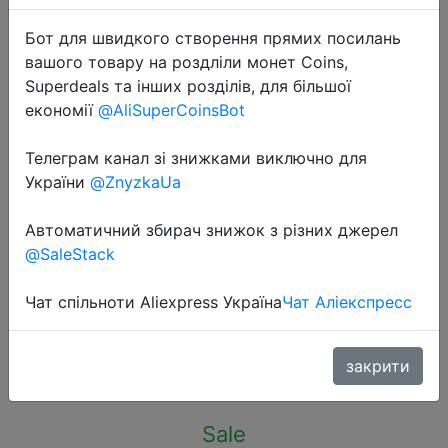
Бот для швидкого створення прямих посилань
вашого товару на роздліли монет Coins,
Superdeals та інших розділів, для більшої
економії
@AliSuperCoinsBot
2022-09-19
Телеграм канал зі знижками виключно для
MIEGOFCE 2022 New Winter
України
@ZnyzkaUa
Women's Cotton Jacket Long Coat
Thick New Clothes Parka Women
Автоматичний збирач знижок з різних джерел
Coat Jacket For Winter Women
@SaleStack
Cotton
Чат спільноти Aliexpress Україна
Чат Аліекспресс
$30
закрити
Sale