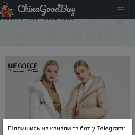
ChinaGoodBuy
Акція на MIEGOFCE 2022 New Winter Women's Cotton
Jacket Long Coat Thick New Clothes Parka Women Coat
Jacket For Winter Women Cotton
×
Підпишись на канали та бот у Telegram: