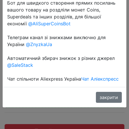
Бот для швидкого створення прямих посилань
вашого товару на роздліли монет Coins,
Superdeals та інших розділів, для більшої
економії
@AliSuperCoinsBot
2022-09-18
Телеграм канал зі знижками виключно для
Deerma dx118c manual vertical
України
@ZnyzkaUa
vacuum cleaner (Russian official
warranty)
Автоматичний збирач знижок з різних джерел
@SaleStack
2090 руб.
Чат спільноти Aliexpress Україна
Чат Аліекспресс
закрити
Промокод:
"879/2000 руб."