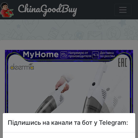
ChinaGoodBuy
Купити по знижці 879/2000 руб. Deerma dx118c manual
vertical vacuum cleaner (Russian official warranty)
×
Підпишись на канали та бот у Telegram: