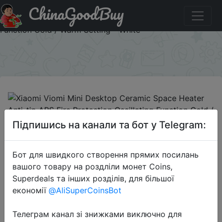
ChinaGoodBuy
Придбати по знижці Xiaomi Viomi Mini Desktop Ceramic
Space Heater Anti-tip ABS Fire Protection Oscillating
Function Cold / Warm Setting - White
×
2018-12-15
Підпишись на канали та бот у Telegram:
Xiaomi Viomi Mini Desktop Ceramic
Space Heater Anti-tip ABS Fire
Бот для швидкого створення прямих посилань
Protection Oscillating Function Cold
вашого товару на роздліли монет Coins,
/ Warm Setting - White
Superdeals та інших розділів, для більшої
економії
@AliSuperCoinsBot
$48.99
Телеграм канал зі знижками виключно для