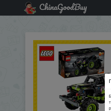
ChinaGoodBuy
Придбати по акціи Designer Lego Technic 42118 Monster Jam
creative play, for joint games, fantasy development, logic
Б
т
р