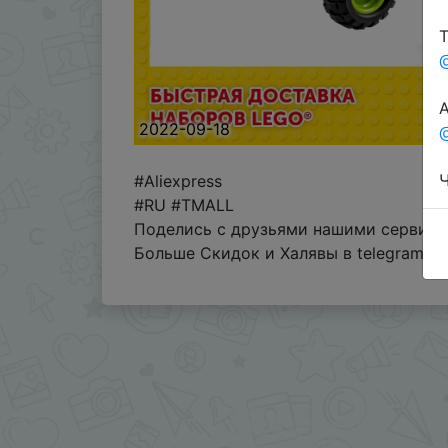
Т
А
2022-09-18
@
Ч
#Aliexpress
#RU #TMALL
Поделись с друзьями нашими сервисам
Больше Скидок и Халявы в telegram
t