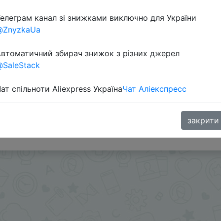
елеграм канал зі знижками виключно для України
@ZnyzkaUa
Перейти 
втоматичний збирач знижок з різних джерел
SaleStack
ат спільноти Aliexpress Україна
Чат Аліекспресс
и - @Skidkovozik - Отправить другу
закрити
.me/%2B8jHVizJO6XY3M2Qy