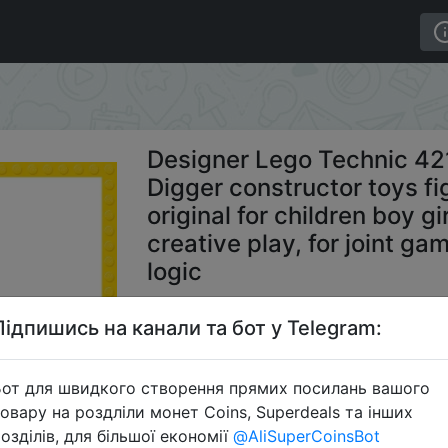
 Grave Digger constructor toys figurines model details ori
Designer Lego Technic 4
Digger constructor toys fi
original for children boy gi
creative play, for joint g
logic
Підпишись на канали та бот у Telegram:
1596.
от для швидкого створення прямих посилань вашого
овару на роздліли монет Coins, Superdeals та інших
S
озділів, для більшої економії
@AliSuperCoinsBot