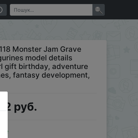
ginal for children boy girl gift birthday, adventure
×
2118 Monster Jam Grave
gurines model details
rl gift birthday, adventure
ames, fantasy development,
92 руб.
ale