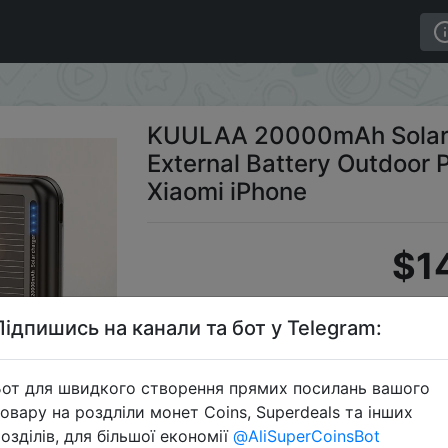
Bank Fast Charging External Battery Outdoor Portable 
KUULAA 20000mAh Solar 
External Battery Outdoor 
Xiaomi iPhone
$1
Підпишись на канали та бот у Telegram:
Промо
от для швидкого створення прямих посилань вашого
овару на роздліли монет Coins, Superdeals та інших
озділів, для більшої економії
@AliSuperCoinsBot
Перейти 