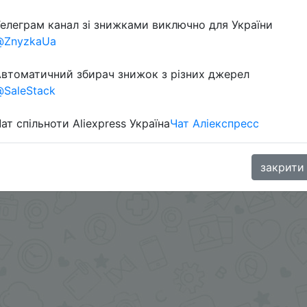
елеграм канал зі знижками виключно для України
@ZnyzkaUa
втоматичний збирач знижок з різних джерел
SaleStack
ат спільноти Aliexpress Україна
Чат Аліекспресс
д ценой.
.me/%2B8jHVizJO6XY3M2Qy
закрити