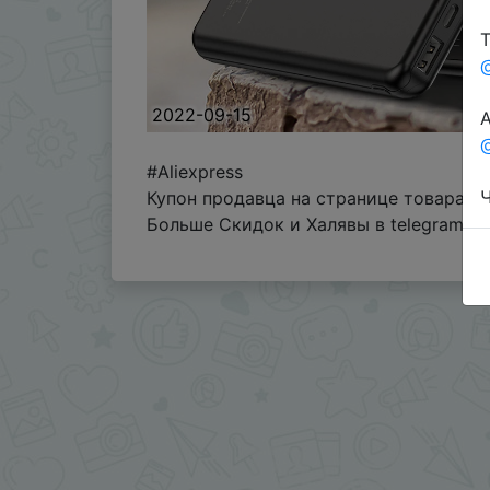
Т
2022-09-15
А
@
#Aliexpress
Ч
Купон продавца на странице товара по
Больше Скидок и Халявы в telegram
t