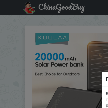
ChinaGoodBuy
Промокод на знижку $3/$3 KUULAA 20000mAh Solar Power 
Б
т
р