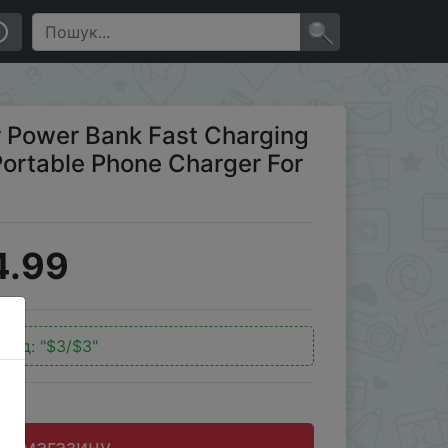
Phone Charger For Xiaomi iPhone
×
Power Bank Fast Charging
Portable Phone Charger For
4.99
код:
"$3/$3"
до магазину