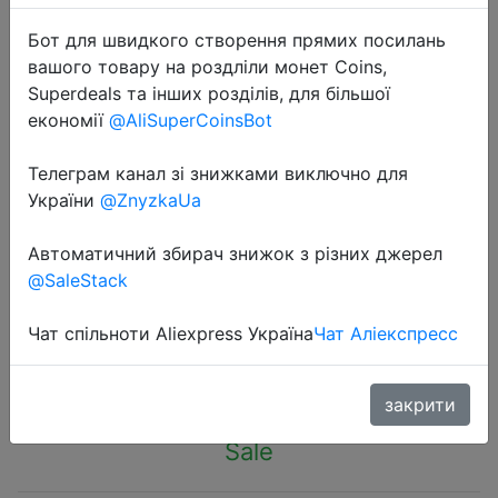
Бот для швидкого створення прямих посилань
вашого товару на роздліли монет Coins,
Superdeals та інших розділів, для більшої
економії
@AliSuperCoinsBot
2022-09-14
Телеграм канал зі знижками виключно для
Ballistic ACH High Cut Tactical
України
@ZnyzkaUa
Helmet Bulletproof Body Armor
Aramid Core Helmet Safety Helmet
Автоматичний збирач знижок з різних джерел
NIJ IIIA MICH FAST Helmet
@SaleStack
Чат спільноти Aliexpress Україна
Чат Аліекспресс
$130.83
закрити
Sale