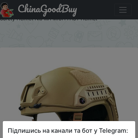
ChinaGoodBuy
Купити на розпродажі Ballistic ACH High Cut Tactical
Helmet Bulletproof Body Armor Aramid Core Helmet
Safety Helmet NIJ IIIA MICH FAST Helmet
×
Підпишись на канали та бот у Telegram: