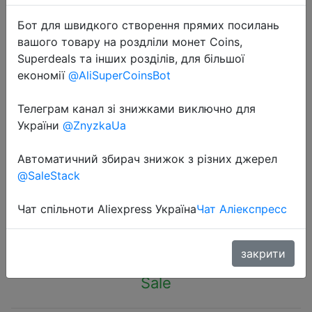
Бот для швидкого створення прямих посилань
вашого товару на роздліли монет Coins,
Superdeals та інших розділів, для більшої
економії
@AliSuperCoinsBot
2022-09-14
Телеграм канал зі знижками виключно для
Japanese Style Small Coin Purse
України
@ZnyzkaUa
Cordura Nylon Cloth Mini Backpack
Waterproof Storage Bag Key Holder
Автоматичний збирач знижок з різних джерел
Bag Mini Decorative Bag
@SaleStack
Чат спільноти Aliexpress Україна
Чат Аліекспресс
$12.55
закрити
Sale