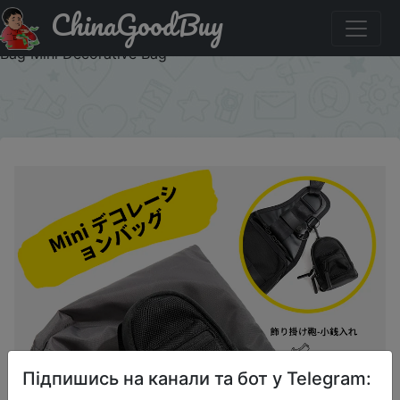
ChinaGoodBuy
Акція на Japanese Style Small Coin Purse Cordura Nylon
Cloth Mini Backpack Waterproof Storage Bag Key Holder
Bag Mini Decorative Bag
×
Підпишись на канали та бот у Telegram: