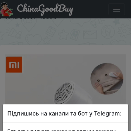
ChinaGoodBuy
Придбати по акціи Original Xiaomi Mijia Portable Lint
Remover Hair Ball Trimmer Sweater Remover 5 Leaf Cutter
Head Mini Motor Trimmer
×
Підпишись на канали та бот у Telegram:
Бот для швидкого створення прямих посилань