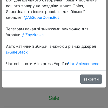
вашого товару на роздліли монет Coins,
Superdeals та інших розділів, для більшої
економії
@AliSuperCoinsBot
Телеграм канал зі знижками виключно для
2022-09-14
України
@ZnyzkaUa
Original Xiaomi Mijia Portable Lint
Remover Hair Ball Trimmer Sweater
Автоматичний збирач знижок з різних джерел
@SaleStack
Remover 5 Leaf Cutter Head Mini
Motor Trimmer
Чат спільноти Aliexpress Україна
Чат Аліекспресс
$9.92
закрити
Sale