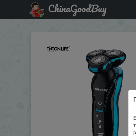
ChinaGoodBuy
Акція на S3000 Electric Shaver Wireless Use 4D Electric
Б
т
р