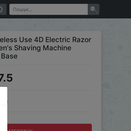
proof With Charging Base
×
eless Use 4D Electric Razor
n's Shaving Machine
 Base
7.5
ale
до магазину