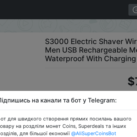
 Razor Men USB Rechargeable Men's Shaving Machine Water
S3000 Electric Shaver Wir
Men USB Rechargeable Me
Waterproof With Charging
$
Підпишись на канали та бот у Telegram:
S
от для швидкого створення прямих посилань вашого
овару на роздліли монет Coins, Superdeals та інших
озділів, для більшої економії
@AliSuperCoinsBot
Перейти 