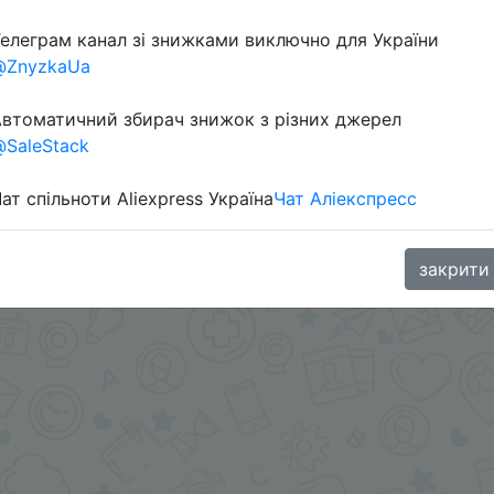
елеграм канал зі знижками виключно для України
@ZnyzkaUa
втоматичний збирач знижок з різних джерел
SaleStack
ат спільноти Aliexpress Україна
Чат Аліекспресс
 в telegram
t.me/s/ChinaGoodBuy/108378
закрити