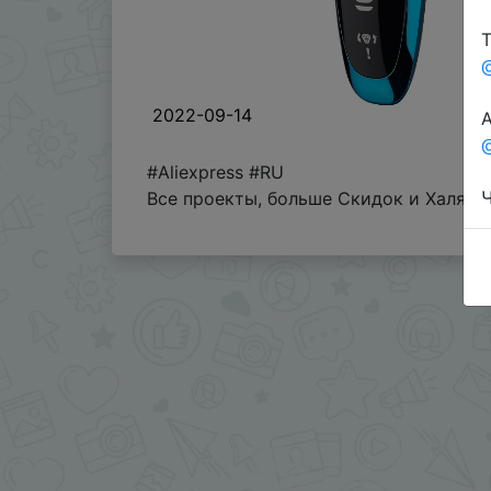
Т
2022-09-14
А
@
#Aliexpress #RU
Ч
Все проекты, больше Скидок и Халявы