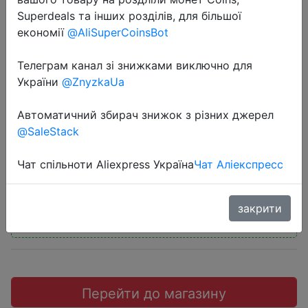
Superdeals та інших розділів, для більшої
економії
@AliSuperCoinsBot
Телеграм канал зі знижками виключно для
2018-12-14
України
@ZnyzkaUa
One plus cloud ear Bluetooth
Автоматичний збирач знижок з різних джерел
wireless in-ear sports headphones.
@SaleStack
$48.99
Чат спільноти Aliexpress Україна
Чат Аліекспресс
закрити
Промокод:
"JOYCXOP1213"
Перейти до магазину