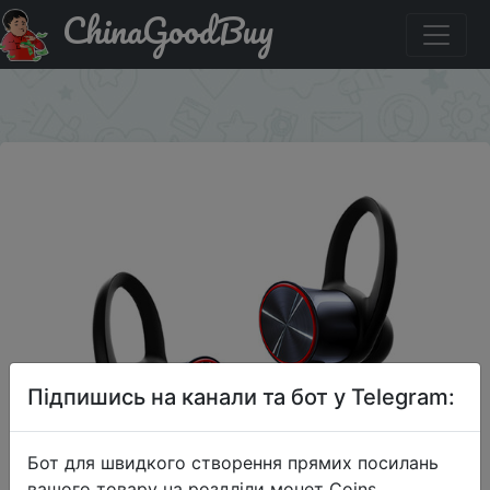
ChinaGoodBuy
Код на знижку JOYCXOP1213 One plus cloud ear
Bluetooth wireless in-ear sports headphones.
×
Підпишись на канали та бот у Telegram:
Бот для швидкого створення прямих посилань
вашого товару на роздліли монет Coins,