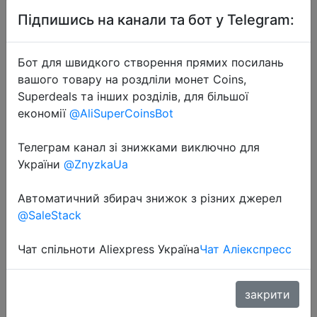
Підпишись на канали та бот у Telegram:
Бот для швидкого створення прямих посилань
вашого товару на роздліли монет Coins,
Superdeals та інших розділів, для більшої
економії
@AliSuperCoinsBot
2022-09-09
Внешняя звуковая карта USB, 7,1
Телеграм канал зі знижками виключно для
каналов, с Виртуальным аудио,
України
@ZnyzkaUa
адаптер для ПК, настольных
компьютеров, ноутбуков,
Автоматичний збирач знижок з різних джерел
светодиодный Type-A,
@SaleStack
светоди�…
Чат спільноти Aliexpress Україна
Чат Аліекспресс
$1.27
закрити