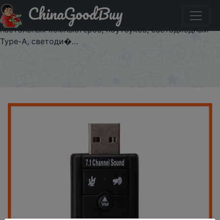
ChinaGoodBuy
Придбати по знижці Внешняя звуковая карта USB, 7,1
каналов, с Виртуальным аудио, адаптер для ПК,
настольных компьютеров, ноутбуков, светодиодный
Type-A, светоди�…
×