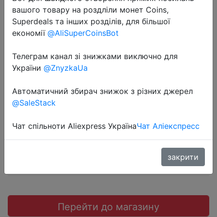
вашого товару на роздліли монет Coins,
Superdeals та інших розділів, для більшої
економії
@AliSuperCoinsBot
2022-09-09
Телеграм канал зі знижками виключно для
Кабель зарядный Essager PD 100
України
@ZnyzkaUa
Вт с USB C на C, 5 А
Автоматичний збирач знижок з різних джерел
@SaleStack
$2.91
Чат спільноти Aliexpress Україна
Чат Аліекспресс
закрити
Промокод:
"P19AF85405EI"
Перейти до магазину