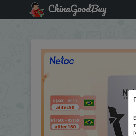
ChinaGoodBuy
Купити на розпродажі Жесткий диск Netac SSD 1 ТБ 51
ноутбука и ПК
Б
т
р