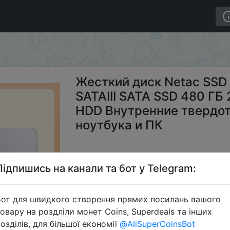
2 ГБ 2,5 дюйма SATAIII SATA SSD 480 ГБ 2 ТБ HD SSD 
Жесткий диск Netac SSD 
SATAIII SATA SSD 480 ГБ
HDD Внутренние твердот
ноутбука и ПК
$1
Підпишись на канали та бот у Telegram:
от для швидкого створення прямих посилань вашого
S
овару на роздліли монет Coins, Superdeals та інших
озділів, для більшої економії
@AliSuperCoinsBot