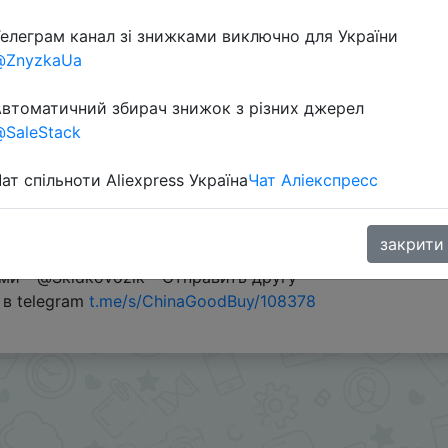
елеграм канал зі знижками виключно для України
Перейти 
@ZnyzkaUa
втоматичний збирач знижок з різних джерел
SaleStack
ат спільноти Aliexpress Україна
Чат Аліекспресс
закрити
ну с учетом промокода TECHS5
и - @Skidkovozik - Отправить другу
 в telegram
t.me/s/ChinaGoodBuy/108378