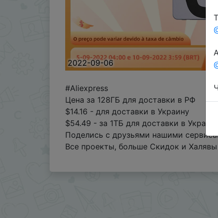
Т
А
2022-09-06
@
Ч
#Aliexpress
Цена за 128ГБ для доставки в РФ
$14.16 - для доставки в Украину
$54.49 - за 1ТБ для доставки в Украи
Поделись с друзьями нашими сервисам
Все проекты, больше Скидок и Халявы