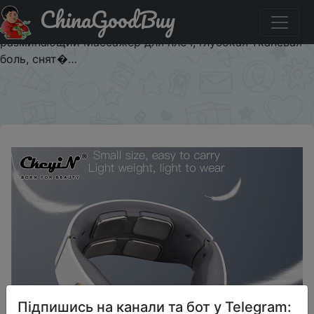
ChinaGoodBuy
Придбати по знижці Профессиональный массажер для
шеи, 4 головки, горячий компресс, импульсный
разминающий Массажер для плеч, глубокая тканевая
боль, снят�…
×
Підпишись на канали та бот у Telegram: