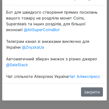
Бот для швидкого створення прямих посилань
вашого товару на роздліли монет Coins,
Superdeals та інших розділів, для більшої
економії
@AliSuperCoinsBot
2022-09-06
Телеграм канал зі знижками виключно для
Профессиональный массажер для
України
@ZnyzkaUa
шеи, 4 головки, горячий компресс,
Автоматичний збирач знижок з різних джерел
импульсный разминающий
@SaleStack
Массажер для плеч, глубокая
тканевая боль, снят�…
Чат спільноти Aliexpress Україна
Чат Аліекспресс
$13.84
закрити