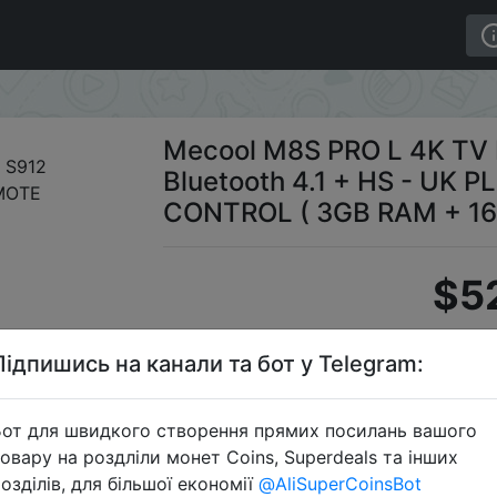
TV Box Amlogic S912 Bluetooth 4.1 + HS - UK PLUG VO
Mecool M8S PRO L 4K TV 
Bluetooth 4.1 + HS - UK
CONTROL ( 3GB RAM + 1
$5
Підпишись на канали та бот у Telegram:
Промоко
от для швидкого створення прямих посилань вашого
овару на роздліли монет Coins, Superdeals та інших
озділів, для більшої економії
@AliSuperCoinsBot
Перейти 