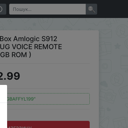
ICE REMOTE CONTROL ( 3GB RAM + 16GB ROM )
×
Box Amlogic S912
 PLUG VOICE REMOTE
6GB ROM )
2.99
д:
"GBAFFYL199"
до магазину