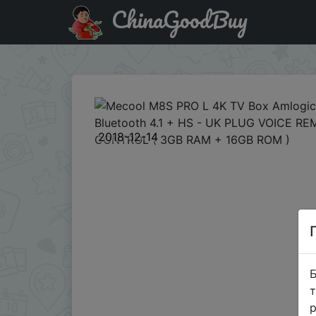
ChinaGoodBuy
Промокод на знижку GBAFFYL199 Mecool M8S PRO L 4K 
2018-12-14
Б
т
р