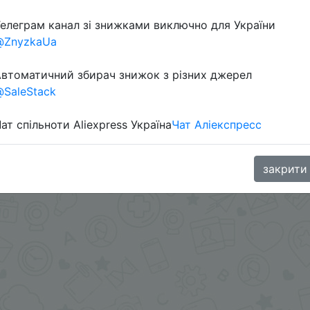
елеграм канал зі знижками виключно для України
@ZnyzkaUa
в телеграм каналі:
втоматичний збирач знижок з різних джерел
SaleStack
ат спільноти Aliexpress Україна
Чат Аліекспресс
закрити