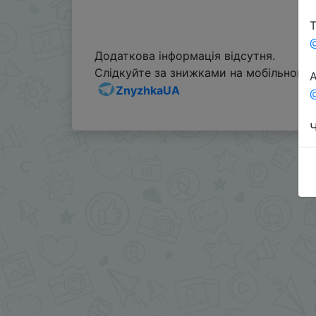
Т
Додаткова інформація відсутня.
Слідкуйте за знижками на мобільному, 
А
ZnyzhkaUA
@
Ч